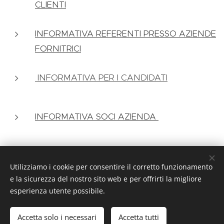
CLIENTI
INFORMATIVA REFERENTI PRESSO AZIENDE
FORNITRICI
INFORMATIVA PER I CANDIDATI
INFORMATIVA SOCI AZIENDA
Studio Calzoni Paola
Utilizziamo i cookie per consentire il corretto funzionamento
e la sicurezza del nostro sito web e per offrirti la migliore
P.IVA 02693920544 | 2025©
esperienza utente possibile.
Tributarista qualificata INT al nr.1215, esercente attività di cui
alla L.4/2013
Accetta solo i necessari
Accetta tutti
Cookies